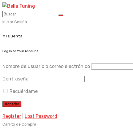
Skip
to
content
Iniciar Sesión
Mi Cuenta
Log In to Your Account
Nombre de usuario o correo electrónico
Contraseña
Recuérdame
Register
|
Lost Password
Carrito de Compra