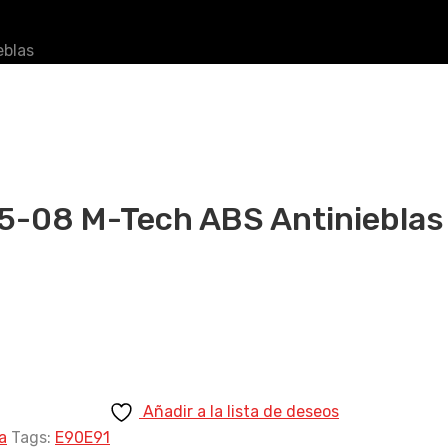
eblas
05-08 M-Tech ABS Antinieblas
Añadir a la lista de deseos
a
Tags:
E90
E91