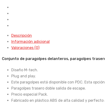
E90
05-
08
M-
Tech
ABS
Descripción
Antinieblas
Información adicional
cantidad
Valoraciones (0)
Conjunto de paragolpes delanteros, paragolpes trasero
Diseño M-tech.
Plug and play.
Este paragolpes está disponible con PDC. Esta opción
Paragolpes trasero doble salida de escape.
Precio especial Pack.
Fabricado en plástico ABS de alta calidad y perfecto 