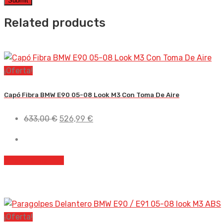
Related products
¡Oferta!
Capó Fibra BMW E90 05-08 Look M3 Con Toma De Aire
El
El
633,00
€
526,99
€
precio
precio
original
actual
era:
es:
Añadir al carrito
633,00 €.
526,99 €.
¡Oferta!