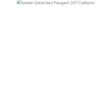
Guarda mi nombre, correo electrónico y web
en este navegador para la próxima vez que
comente.
Your rating
Your review
*