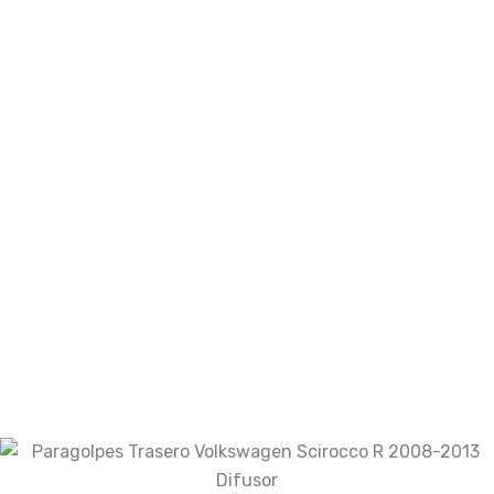
Email
*
Guarda mi nombre, correo electrónico y web
en este navegador para la próxima vez que
comente.
Your rating
Your review
*