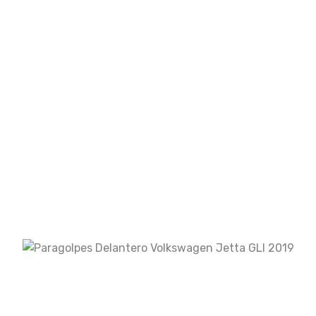
Guarda mi nombre, correo electrónico y web
en este navegador para la próxima vez que
comente.
Your rating
Your review
*