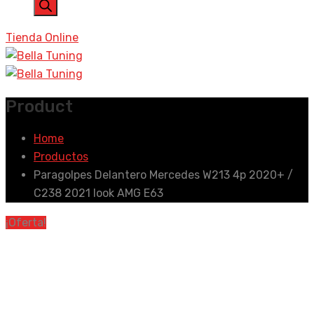
de
productos
Tienda Online
Product
Home
Productos
Paragolpes Delantero Mercedes W213 4p 2020+ /
C238 2021 look AMG E63
¡Oferta!