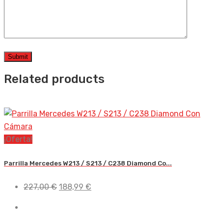
Related products
¡Oferta!
Parrilla Mercedes W213 / S213 / C238 Diamond Co...
El
El
227,00
€
188,99
€
precio
precio
original
actual