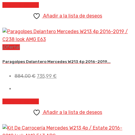
era:
es:
Añadir al carrito
227,00 €.
188,99 €.
Añadir a la lista de deseos
¡Oferta!
Paragolpes Delantero Mercedes W213 4p 2016-2019...
El
El
884,00
€
735,99
€
precio
precio
original
actual
era:
es:
Añadir al carrito
884,00 €.
735,99 €.
Añadir a la lista de deseos