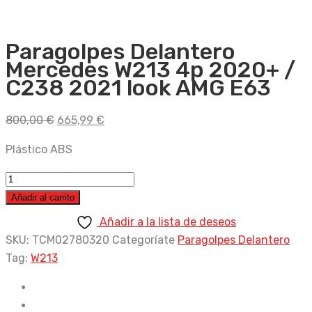
Paragolpes Delantero
Mercedes W213 4p 2020+ /
C238 2021 look AMG E63
El
El
800,00
€
665,99
€
precio
precio
Plástico ABS
original
actual
era:
es:
Paragolpes
800,00 €.
665,99 €.
Delantero
Añadir al carrito
Mercedes
Añadir a la lista de deseos
W213
SKU:
TCM02780320
Categoríate
Paragolpes Delantero
4p
Tag:
W213
2020+
/
C238