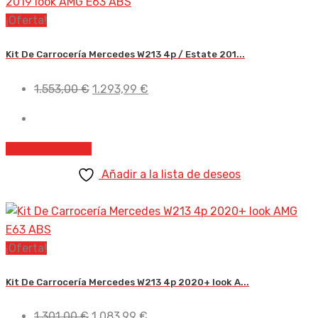
¡Oferta!
Kit De Carrocería Mercedes W213 4p / Estate 201...
El
El
1.553,00
€
1.293,99
€
precio
precio
original
actual
era:
es:
Añadir al carrito
1.553,00 €.
1.293,99 €.
Añadir a la lista de deseos
¡Oferta!
Kit De Carrocería Mercedes W213 4p 2020+ look A...
El
El
1.301,00
€
1.083,99
€