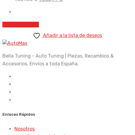
precio
precio
original
actual
era:
es:
Añadir al carrito
1.301,00 €.
1.083,99 €.
Añadir a la lista de deseos
Bella Tuning - Auto Tuning | Piezas, Recambios &
Accesorios. Envíos a toda España.
Enlaces Rápidos
Nosotros