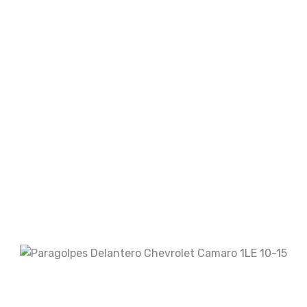
Guarda mi nombre, correo electrónico y web
en este navegador para la próxima vez que
comente.
Your rating
Your review
*