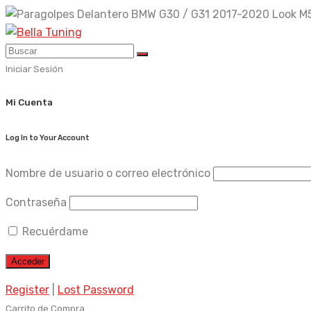
Skip
to
content
Iniciar Sesión
Mi Cuenta
Log In to Your Account
Nombre de usuario o correo electrónico
Contraseña
Recuérdame
Register
|
Lost Password
Carrito de Compra