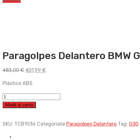
Paragolpes Delantero BMW G
El
El
483,00
€
401,99
€
precio
precio
Plástico ABS
original
actual
era:
es:
Paragolpes
483,00 €.
401,99 €.
Delantero
Añadir al carrito
BMW
G30
SKU:
TCB1036
Categoríate
Paragolpes Delantero
Tag:
G30
/
G31