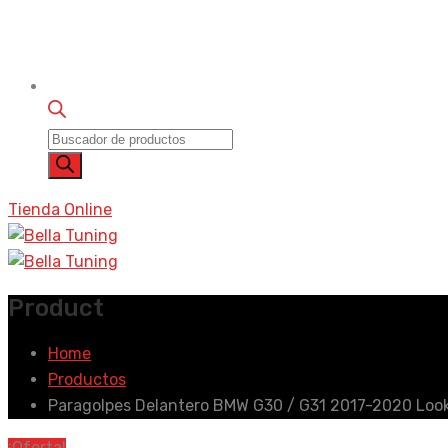
Búsqueda
de
productos
Tienda Online
Product
Home
Productos
Paragolpes Delantero BMW G30 / G31 2017-2020 Loo
¡Oferta!