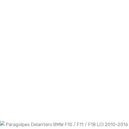
Email
*
Guarda mi nombre, correo electrónico y web
en este navegador para la próxima vez que
comente.
Your rating
Your review
*