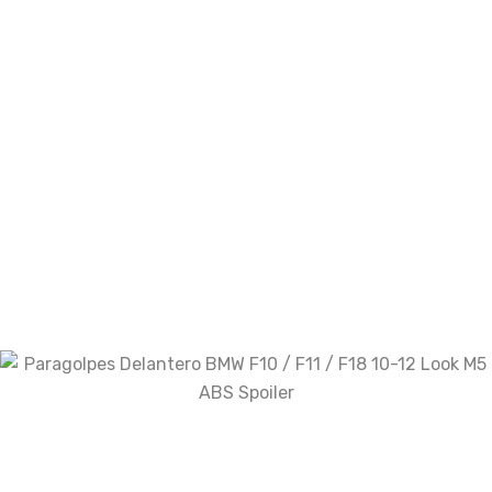
Guarda mi nombre, correo electrónico y web
en este navegador para la próxima vez que
comente.
Your rating
Your review
*