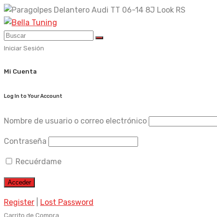
Skip
to
content
Iniciar Sesión
Mi Cuenta
Log In to Your Account
Nombre de usuario o correo electrónico
Contraseña
Recuérdame
Register
|
Lost Password
Carrito de Compra