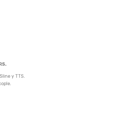
 RS
.
Sline y TTS.
cople.