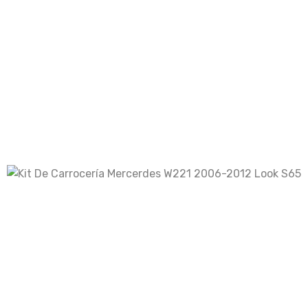
Mercedes
Mercedes-Benz Clase S
W221
Kit Carrocería
rrocería Mercerdes W221 2006-2012 Loo
os campos obligatorios están marcados con
*