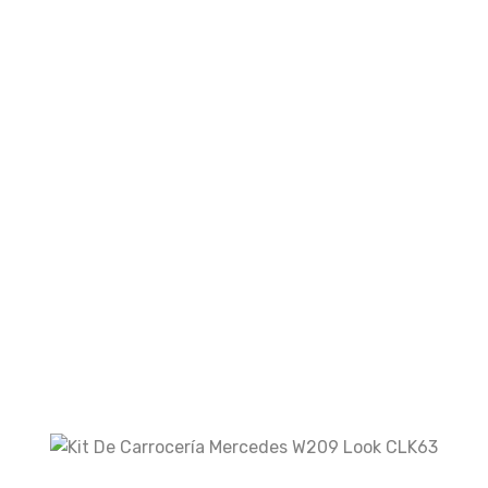
Email
*
Guarda mi nombre, correo electrónico y web
en este navegador para la próxima vez que
comente.
Your rating
Your review
*