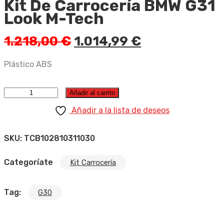
Kit De Carrocería BMW G31
Look M-Tech
El
El
1.218,00
€
1.014,99
€
precio
precio
original
actual
Plástico ABS
era:
es:
1.218,00 €.
1.014,99 €.
Kit De Carrocería BMW G31 Look M-Tech cantidad
Añadir al carrito
Añadir a la lista de deseos
SKU:
TCB102810311030
Categoríate
Kit Carrocería
Tag:
G30