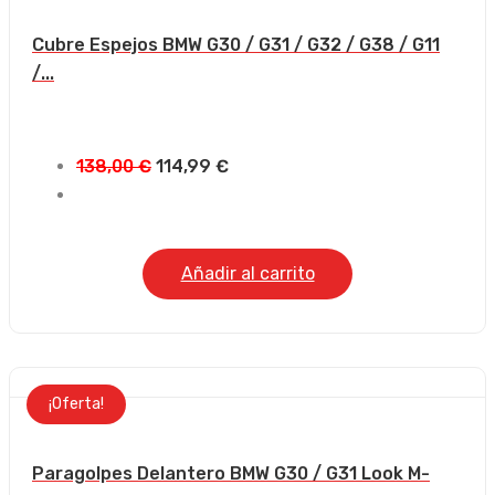
Cubre Espejos BMW G30 / G31 / G32 / G38 / G11
/...
El
El
138,00
€
114,99
€
precio
precio
original
actual
era:
es:
Añadir al carrito
138,00 €.
114,99 €.
¡Oferta!
Paragolpes Delantero BMW G30 / G31 Look M-