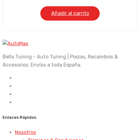
era:
es:
Añadir al carrito
1.051,00 €.
874,99 €.
Bella Tuning - Auto Tuning | Piezas, Recambios &
Accesorios. Envíos a toda España.
Enlaces Rápidos
Nosotros