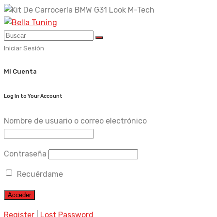
Skip
to
content
Iniciar Sesión
Mi Cuenta
Log In to Your Account
Nombre de usuario o correo electrónico
Contraseña
Recuérdame
Register
|
Lost Password