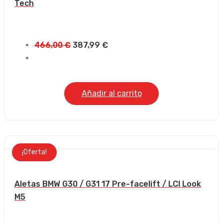
Tech
El
El
466,00
€
387,99
€
precio
precio
original
actual
era:
es:
Añadir al carrito
466,00 €.
387,99 €.
¡Oferta!
Aletas BMW G30 / G31 17 Pre-facelift / LCI Look
M5