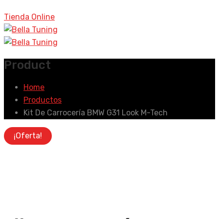
Tienda Online
Product
Home
Productos
Kit De Carrocería BMW G31 Look M-Tech
¡Oferta!