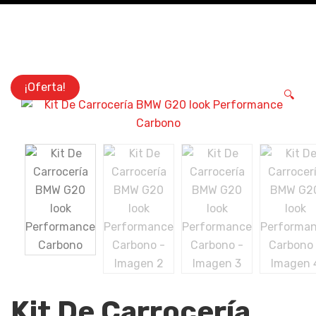
¡Oferta!
🔍
Kit De Carrocería