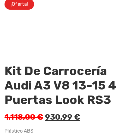
¡Oferta!
Kit De Carrocería
Audi A3 V8 13-15 4
Puertas Look RS3
El
El
1.118,00
€
930,99
€
precio
precio
original
actual
Plástico ABS