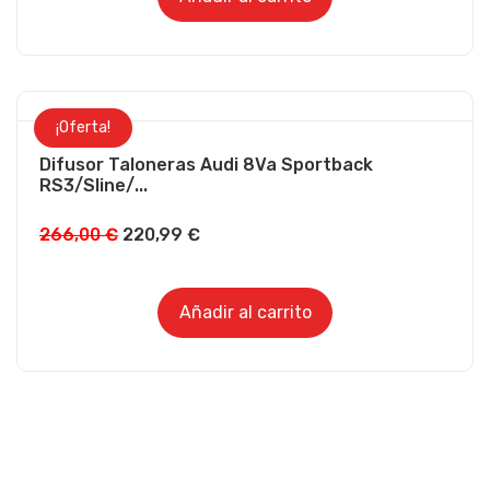
era:
es:
483,00 €.
401,99 €.
¡Oferta!
Difusor Taloneras Audi 8Va Sportback
RS3/Sline/...
El
El
266,00
€
220,99
€
precio
precio
original
actual
Añadir al carrito
era:
es:
266,00 €.
220,99 €.