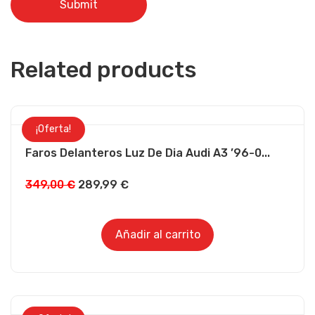
Related products
¡Oferta!
Faros Delanteros Luz De Dia Audi A3 ’96-0...
El
El
349,00
€
289,99
€
precio
precio
original
actual
Añadir al carrito
era:
es:
349,00 €.
289,99 €.