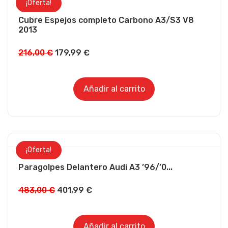
¡Oferta!
Cubre Espejos completo Carbono A3/S3 V8
2013
El
El
216,00
€
179,99
€
precio
precio
original
actual
Añadir al carrito
era:
es:
216,00 €.
179,99 €.
¡Oferta!
Paragolpes Delantero Audi A3 ’96/’0...
El
El
483,00
€
401,99
€
precio
precio
original
actual
Añadir al carrito