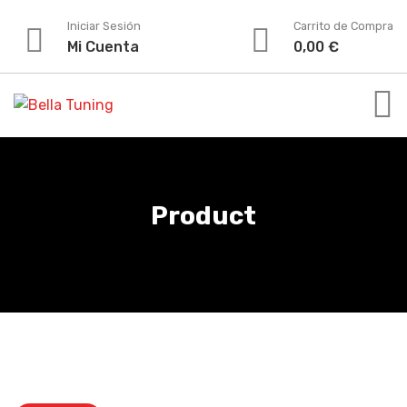
Skip
Iniciar Sesión
Carrito de Compra
to
Mi Cuenta
0,00
€
content
Product