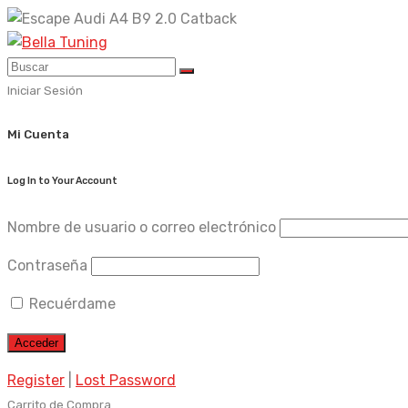
Skip
to
content
Iniciar Sesión
Mi Cuenta
Log In to Your Account
Nombre de usuario o correo electrónico
Contraseña
Recuérdame
Register
|
Lost Password
Carrito de Compra