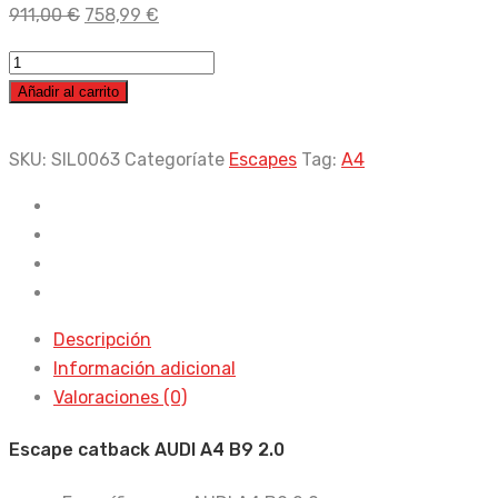
El
El
911,00
€
758,99
€
precio
precio
Escape
original
actual
Audi
Añadir al carrito
era:
es:
A4
911,00 €.
758,99 €.
B9
SKU:
SIL0063
Categoríate
Escapes
Tag:
A4
2.0
Catback
cantidad
Descripción
Información adicional
Valoraciones (0)
Escape catback AUDI A4 B9 2.0