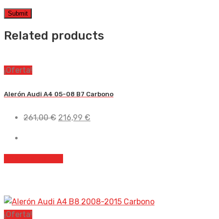
Related products
¡Oferta!
Alerón Audi A4 05-08 B7 Carbono
El
El
261,00
€
216,99
€
precio
precio
original
actual
era:
es:
Añadir al carrito
261,00 €.
216,99 €.
¡Oferta!