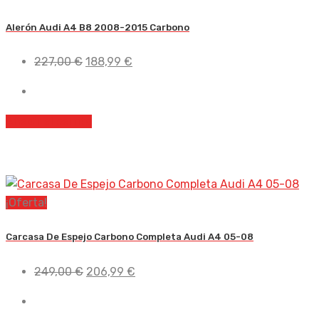
Alerón Audi A4 B8 2008-2015 Carbono
El
El
227,00
€
188,99
€
precio
precio
original
actual
era:
es:
Añadir al carrito
227,00 €.
188,99 €.
¡Oferta!
Carcasa De Espejo Carbono Completa Audi A4 05-08
El
El
249,00
€
206,99
€
precio
precio
original
actual