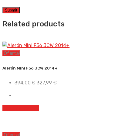
Related products
¡Oferta!
Alerón Mini F56 JCW 2014+
El
El
394,00
€
327,99
€
precio
precio
original
actual
era:
es:
Añadir al carrito
394,00 €.
327,99 €.
¡Oferta!