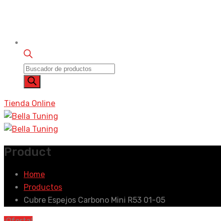
Búsqueda
de
productos
Tienda Online
Product
Home
Productos
Cubre Espejos Carbono Mini R53 01-05
¡Oferta!