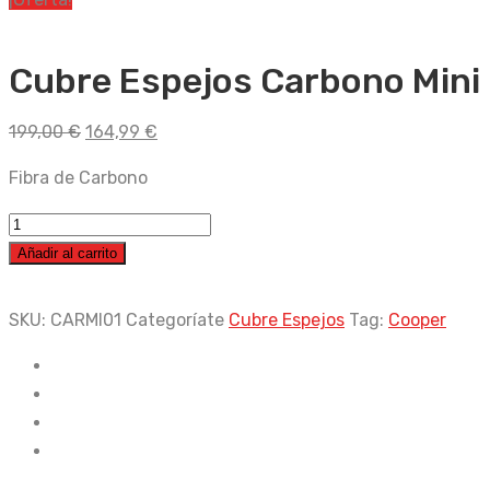
Cubre Espejos Carbono Mini
El
El
199,00
€
164,99
€
precio
precio
Fibra de Carbono
original
actual
era:
es:
Cubre
199,00 €.
164,99 €.
Espejos
Añadir al carrito
Carbono
Mini
SKU:
CARMI01
Categoríate
Cubre Espejos
Tag:
Cooper
R53
01-
05
cantidad