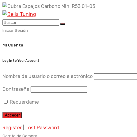
Skip
to
content
Iniciar Sesión
Mi Cuenta
Log In to Your Account
Nombre de usuario o correo electrónico
Contraseña
Recuérdame
Register
|
Lost Password
Carrito de Compra