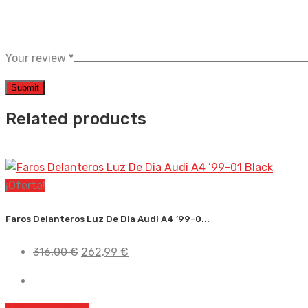
Your review
*
Related products
¡Oferta!
Faros Delanteros Luz De Dia Audi A4 ’99-0...
El
El
316,00
€
262,99
€
precio
precio
original
actual
era:
es: