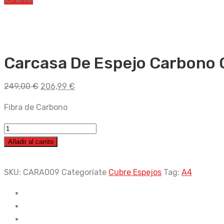
Carcasa De Espejo Carbono 
El
El
249,00
€
206,99
€
precio
precio
Fibra de Carbono
original
actual
era:
es:
Carcasa
249,00 €.
206,99 €.
De
Añadir al carrito
Espejo
Carbono
SKU:
CARA009
Categoríate
Cubre Espejos
Tag:
A4
Completa
Audi
A4
05-