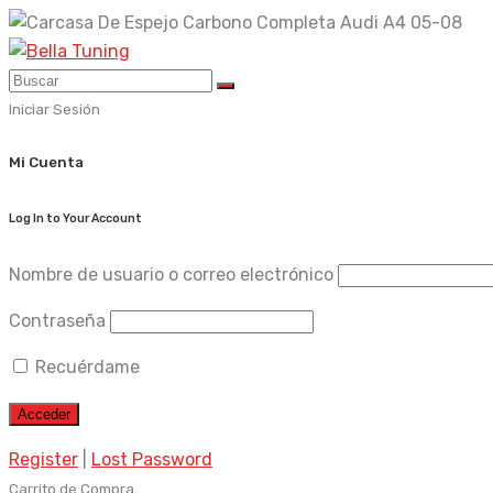
Skip
to
content
Iniciar Sesión
Mi Cuenta
Log In to Your Account
Nombre de usuario o correo electrónico
Contraseña
Recuérdame
Register
|
Lost Password
Carrito de Compra