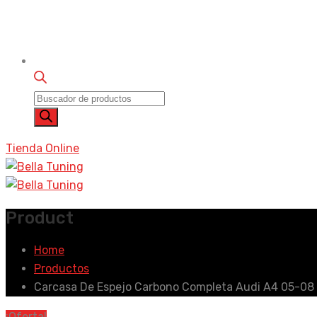
Búsqueda
de
productos
Tienda Online
Product
Home
Productos
Carcasa De Espejo Carbono Completa Audi A4 05-08
¡Oferta!