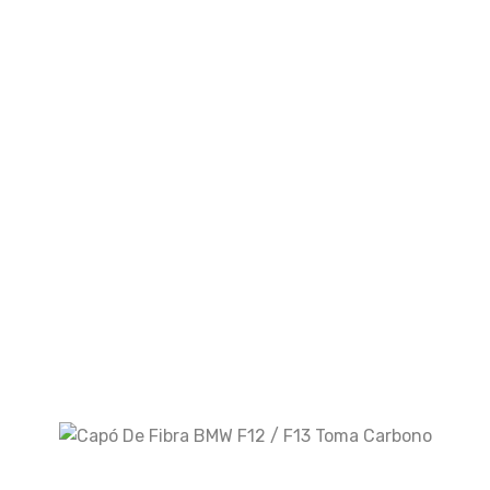
Email
*
Guarda mi nombre, correo electrónico y web
en este navegador para la próxima vez que
comente.
Your rating
Your review
*