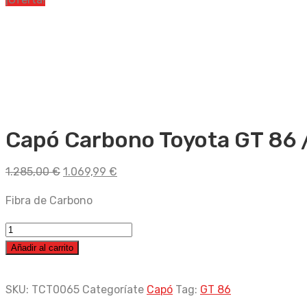
Capó Carbono Toyota GT 86 
El
El
1.285,00
€
1.069,99
€
precio
precio
Fibra de Carbono
original
actual
era:
es:
Capó
1.285,00 €.
1.069,99 €.
Carbono
Añadir al carrito
Toyota
GT
SKU:
TCT0065
Categoríate
Capó
Tag:
GT 86
86