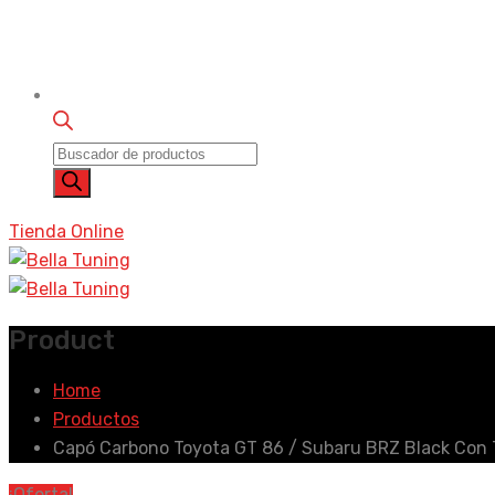
Búsqueda
de
productos
Tienda Online
Product
Home
Productos
Capó Carbono Toyota GT 86 / Subaru BRZ Black Con
¡Oferta!