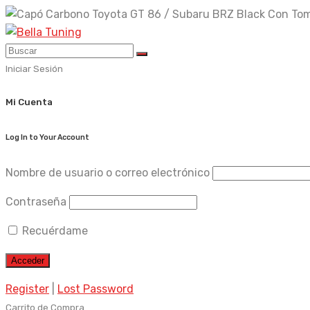
Skip
to
content
Iniciar Sesión
Mi Cuenta
Log In to Your Account
Nombre de usuario o correo electrónico
Contraseña
Recuérdame
Register
|
Lost Password
Carrito de Compra