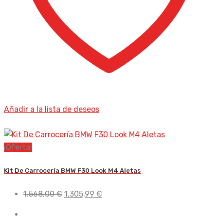
Añadir a la lista de deseos
¡Oferta!
Kit De Carrocería BMW F30 Look M4 Aletas
El
El
1.568,00
€
1.305,99
€
precio
precio