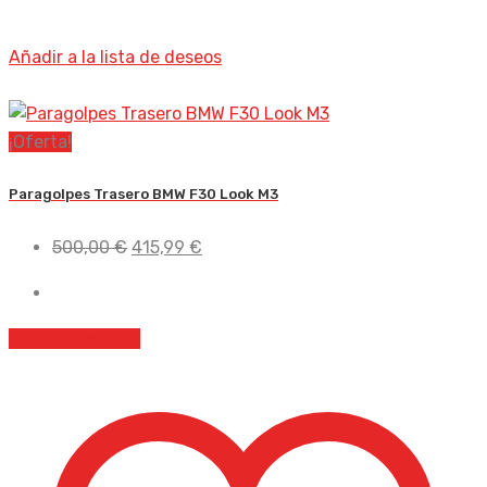
Añadir a la lista de deseos
¡Oferta!
Paragolpes Trasero BMW F30 Look M3
El
El
500,00
€
415,99
€
precio
precio
original
actual
era:
es:
Añadir al carrito
500,00 €.
415,99 €.