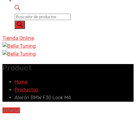
Búsqueda
de
productos
Tienda Online
Product
Home
Productos
Alerón BMW F30 Look M4
¡Oferta!