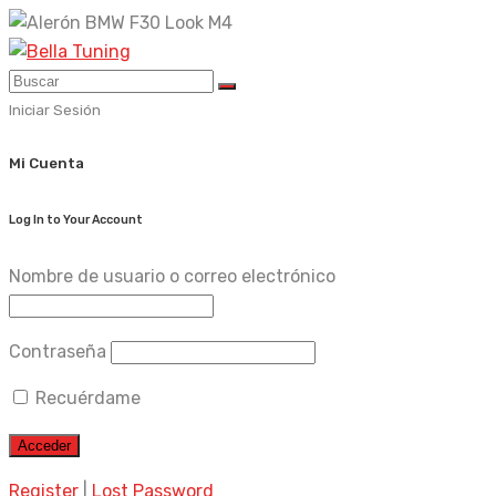
Skip
to
content
Iniciar Sesión
Mi Cuenta
Log In to Your Account
Nombre de usuario o correo electrónico
Contraseña
Recuérdame
Register
|
Lost Password