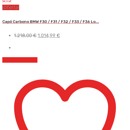
¡Oferta!
Capó Carbono BMW F30 / F31 / F32 / F33 / F36 Lo...
El
El
1.218,00
€
1.014,99
€
precio
precio
original
actual
era:
es:
Añadir al carrito
1.218,00 €.
1.014,99 €.