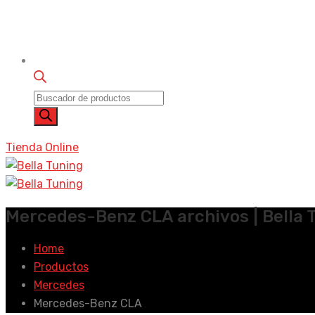
Búsqueda
de
productos
Tienda Online
Mercedes-Benz CLA archivos | Bella 
Home
Productos
Mercedes
Mercedes-Benz CLA