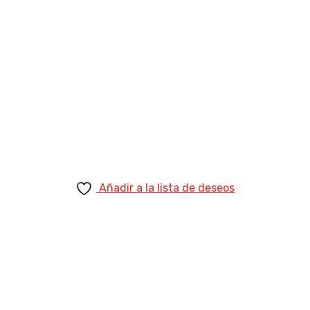
original
actual
2.20
era:
es:
1.535,00 €.
1.278,99 €.
Añadir a la lista de deseos