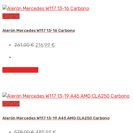
¡Oferta!
Alerón Mercedes W117 13-16 Carbono
El
El
261,00
€
216,99
€
precio
precio
original
actual
era:
es:
Añadir al carrito
261,00 €.
216,99 €.
¡Oferta!
Alerón Mercedes W117 13-19 A45 AMG CLA250 Carbono
El
El
578,00
€
480,99
€