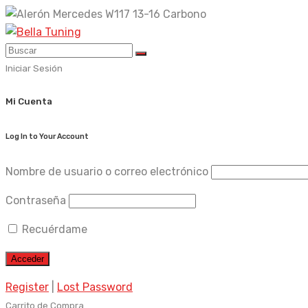
Skip
to
content
Iniciar Sesión
Mi Cuenta
Log In to Your Account
Nombre de usuario o correo electrónico
Contraseña
Recuérdame
Register
|
Lost Password
Carrito de Compra