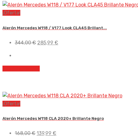
¡Oferta!
Alerón Mercedes W118 / V177 Look CLA45 Brillant...
El
El
344,00
€
285,99
€
precio
precio
original
actual
era:
es:
Añadir al carrito
344,00 €.
285,99 €.
¡Oferta!
Alerón Mercedes W118 CLA 2020+ Brillante Negro
El
El
168,00
€
139,99
€