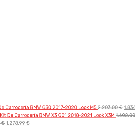
El
 De Carrocería BMW G30 2017-2020 Look M5
2.203,00
€
1.83
prec
Kit De Carrocería BMW X3 G01 2018-2021 Look X3M
1.602,0
El
El
origi
0
€
1.278,99
€
precio
precio
era: