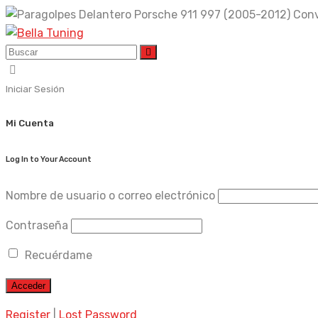
Skip
to
content
Iniciar Sesión
Mi Cuenta
Log In to Your Account
Nombre de usuario o correo electrónico
Contraseña
Recuérdame
Register
|
Lost Password