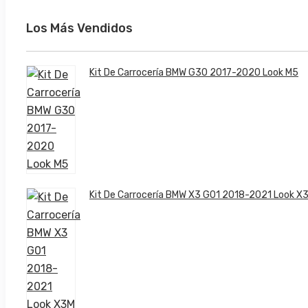
Los Más Vendidos
Kit De Carrocería BMW G30 2017-2020 Look M5
El
El
Kit De Carrocería BMW X3 G01 2018-2021 Look X
precio
precio
original
actual
era:
es:
2.203,00 €.
1.834,99 €.