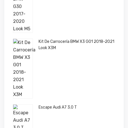
El
El
Kit De Carrocería BMW X3 G01 2018-2021
precio
precio
Look X3M
original
actual
era:
es:
2.203,00 €.
1.834,99 €.
El
El
Escape Audi A7 3.0 T
precio
precio
original
actual
era:
es: