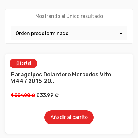
Mostrando el único resultado
¡Oferta!
Paragolpes Delantero Mercedes Vito
W447 2016-20...
El
El
1.001,00
€
833,99
€
precio
precio
original
actual
Añadir al carrito
era:
es:
1.001,00 €.
833,99 €.