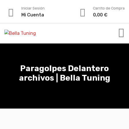
Skip
Iniciar Sesión
Carrito de Compra
to
Mi Cuenta
0,00
€
content
Paragolpes Delantero
archivos | Bella Tuning