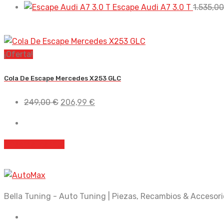
Escape Audi A7 3.0 T
1.535,0
¡Oferta!
Cola De Escape Mercedes X253 GLC
El
El
249,00
€
206,99
€
precio
precio
original
actual
era:
es:
Añadir al carrito
249,00 €.
206,99 €.
Bella Tuning - Auto Tuning | Piezas, Recambios & Accesori