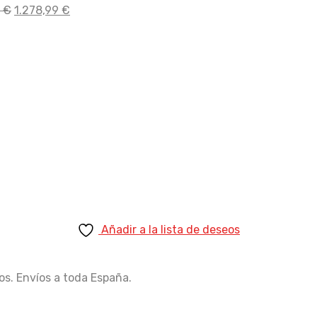
El
El
origi
0
€
1.278,99
€
precio
precio
era:
original
actual
2.20
era:
es:
1.535,00 €.
1.278,99 €.
Añadir a la lista de deseos
os. Envíos a toda España.