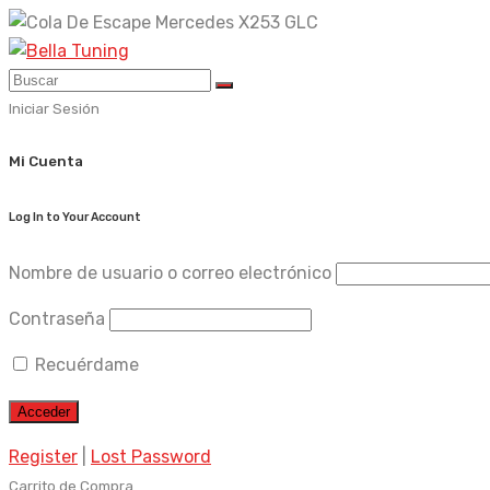
Skip
to
content
Iniciar Sesión
Mi Cuenta
Log In to Your Account
Nombre de usuario o correo electrónico
Contraseña
Recuérdame
Register
|
Lost Password
Carrito de Compra