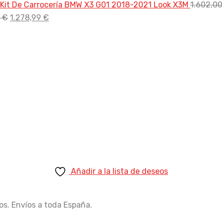
prec
Kit De Carrocería BMW X3 G01 2018-2021 Look X3M
1.602,0
El
El
origi
0
€
1.278,99
€
precio
precio
era:
original
actual
2.20
era:
es:
1.535,00 €.
1.278,99 €.
Añadir a la lista de deseos
os. Envíos a toda España.