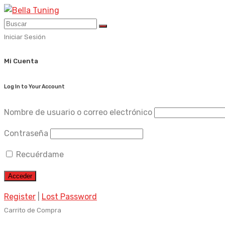
Skip
to
content
Iniciar Sesión
Mi Cuenta
Log In to Your Account
Nombre de usuario o correo electrónico
Contraseña
Recuérdame
Register
|
Lost Password
Carrito de Compra