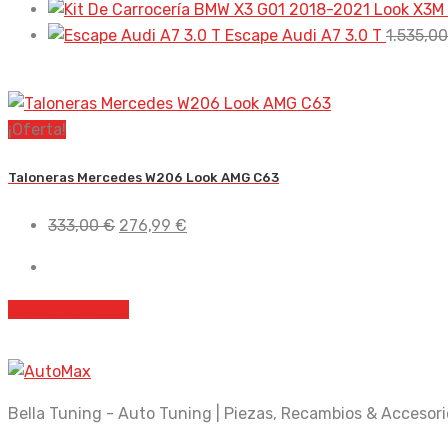
Escape Audi A7 3.0 T
1.535,0
¡Oferta!
Taloneras Mercedes W206 Look AMG C63
El
El
333,00
€
276,99
€
precio
precio
original
actual
era:
es:
Añadir al carrito
333,00 €.
276,99 €.
Bella Tuning - Auto Tuning | Piezas, Recambios & Accesori