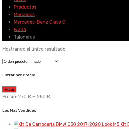
Productos
Mercedes
Mercedes-Benz Clase C
W206
Taloneras
Mostrando el único resultado
Filtrar por Precio
Precio
Precio
Filtrar
mínimo
máximo
Precio:
270 €
—
280 €
Los Más Vendidos
Kit