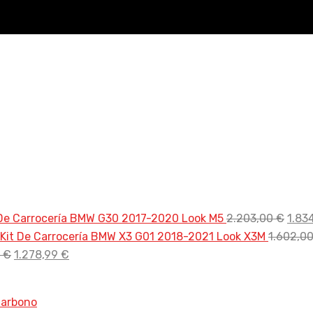
El
 De Carrocería BMW G30 2017-2020 Look M5
2.203,00
€
1.83
prec
Kit De Carrocería BMW X3 G01 2018-2021 Look X3M
1.602,0
El
El
origi
0
€
1.278,99
€
precio
precio
era:
original
actual
2.20
era:
es: