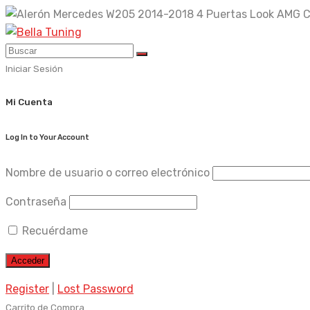
Skip
to
content
Iniciar Sesión
Mi Cuenta
Log In to Your Account
Nombre de usuario o correo electrónico
Contraseña
Recuérdame
Register
|
Lost Password
Carrito de Compra