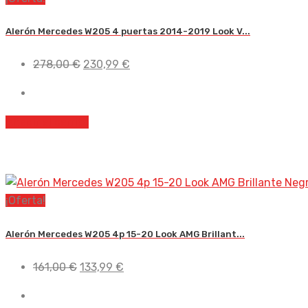
Alerón Mercedes W205 4 puertas 2014-2019 Look V...
El
El
278,00
€
230,99
€
precio
precio
original
actual
era:
es:
Añadir al carrito
278,00 €.
230,99 €.
¡Oferta!
Alerón Mercedes W205 4p 15-20 Look AMG Brillant...
El
El
161,00
€
133,99
€
precio
precio
original
actual