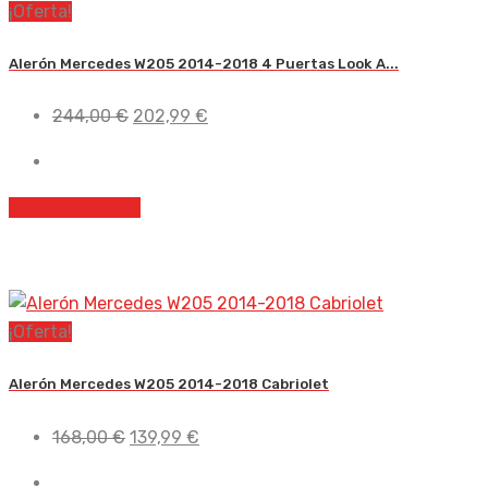
¡Oferta!
Alerón Mercedes W205 2014-2018 4 Puertas Look A...
El
El
244,00
€
202,99
€
precio
precio
original
actual
era:
es:
Añadir al carrito
244,00 €.
202,99 €.
¡Oferta!
Alerón Mercedes W205 2014-2018 Cabriolet
El
El
168,00
€
139,99
€
precio
precio