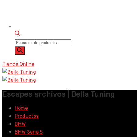
Búsqueda
de
productos
Tienda Online
Escapes archivos | Bella Tuning
Home
Productos
BMW
BMW Serie 5