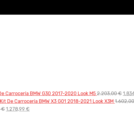
El
 De Carrocería BMW G30 2017-2020 Look M5
2.203,00
€
1.83
prec
Kit De Carrocería BMW X3 G01 2018-2021 Look X3M
1.602,0
El
El
origi
0
€
1.278,99
€
precio
precio
era:
original
actual
2.20
era:
es: