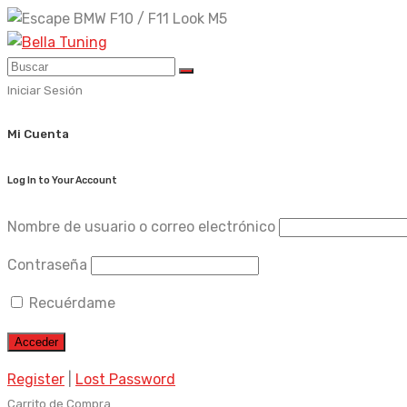
Skip
to
content
Iniciar Sesión
Mi Cuenta
Log In to Your Account
Nombre de usuario o correo electrónico
Contraseña
Recuérdame
Register
|
Lost Password
Carrito de Compra