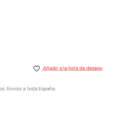
1.535,00 €.
1.278,99 €.
Añadir a la lista de deseos
os. Envíos a toda España.