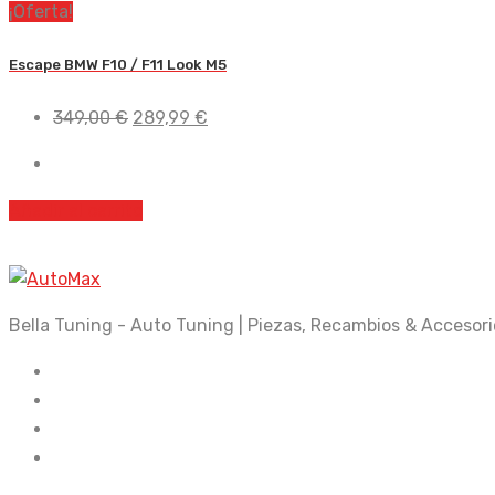
¡Oferta!
Escape BMW F10 / F11 Look M5
El
El
349,00
€
289,99
€
precio
precio
original
actual
era:
es:
Añadir al carrito
349,00 €.
289,99 €.
Bella Tuning - Auto Tuning | Piezas, Recambios & Accesori