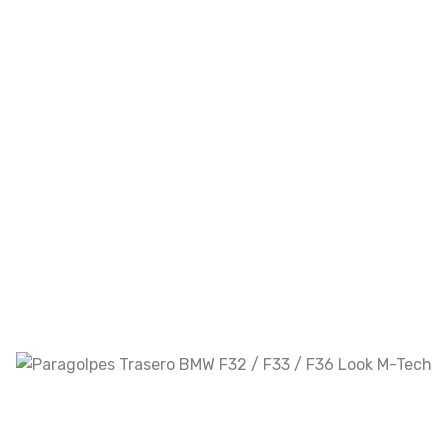
Filtrar por Precio
Filtrar
Los Más Vendidos
Kit De Carrocería BMW G30 2017-2020
Look M5