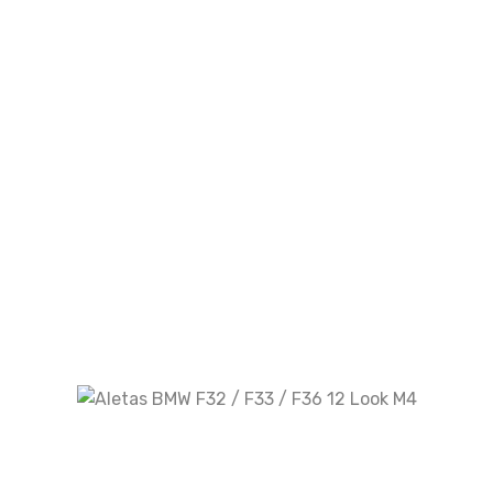
Kit De Carrocería BMW X3 G01 2018-2021
Look X3M
Escape Audi A7 3.0 T