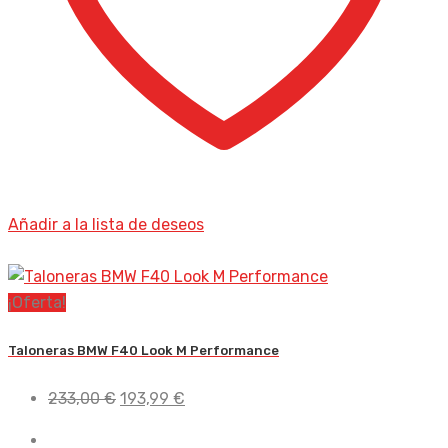
Añadir a la lista de deseos
¡Oferta!
Taloneras BMW F40 Look M Performance
El
El
233,00
€
193,99
€
precio
precio