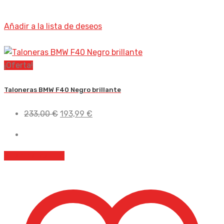
Añadir a la lista de deseos
¡Oferta!
Taloneras BMW F40 Negro brillante
El
El
233,00
€
193,99
€
precio
precio
original
actual
era:
es:
Añadir al carrito
233,00 €.
193,99 €.