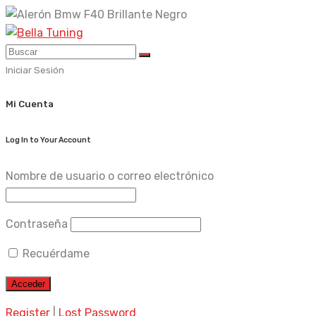
Skip
to
content
Iniciar Sesión
Mi Cuenta
Log In to Your Account
Nombre de usuario o correo electrónico
Contraseña
Recuérdame
Register
|
Lost Password