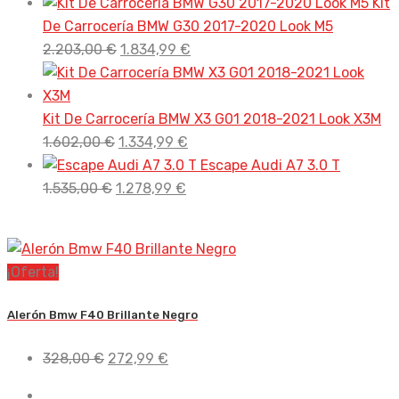
Kit
De Carrocería BMW G30 2017-2020 Look M5
El
El
2.203,00
€
1.834,99
€
precio
precio
original
actual
era:
es:
Kit De Carrocería BMW X3 G01 2018-2021 Look X3M
El
2.203,00 €.
El
1.834,99 €.
1.602,00
€
1.334,99
€
precio
precio
Escape Audi A7 3.0 T
El
original
El
actual
1.535,00
€
1.278,99
€
precio
era:
precio
es:
original
1.602,00 €.
actual
1.334,99 €.
era:
es:
¡Oferta!
1.535,00 €.
1.278,99 €.
Alerón Bmw F40 Brillante Negro
El
El
328,00
€
272,99
€
precio
precio