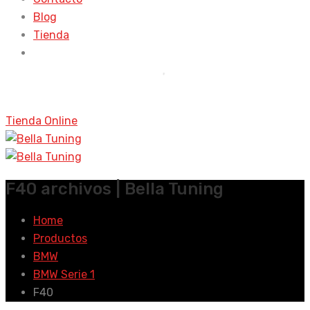
Blog
Tienda
Tienda Online
F40 archivos | Bella Tuning
Home
Productos
BMW
BMW Serie 1
F40