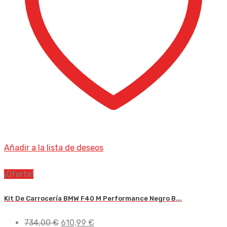
Añadir a la lista de deseos
¡Oferta!
Kit De Carrocería BMW F40 M Performance Negro B...
El
El
734,00
€
610,99
€