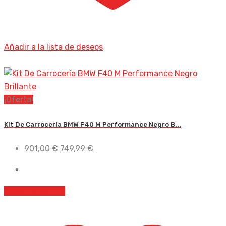
Añadir a la lista de deseos
¡Oferta!
Kit De Carrocería BMW F40 M Performance Negro B...
El
El
901,00
€
749,99
€
precio
precio
original
actual
era:
es:
Añadir al carrito
901,00 €.
749,99 €.