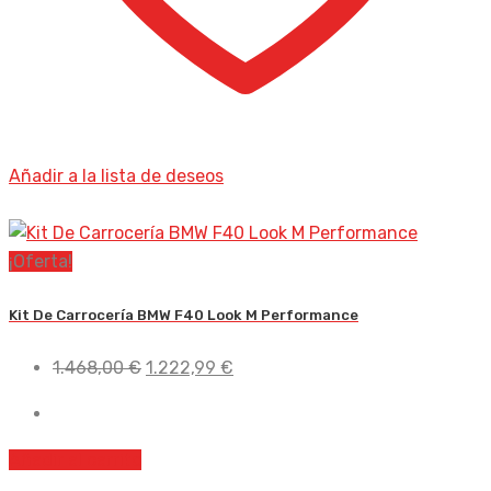
Añadir a la lista de deseos
¡Oferta!
Kit De Carrocería BMW F40 Look M Performance
El
El
1.468,00
€
1.222,99
€
precio
precio
original
actual
era:
es:
Añadir al carrito
1.468,00 €.
1.222,99 €.