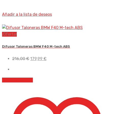
Añadir a la lista de deseos
¡Oferta!
Difusor Taloneras BMW F40 M-tech ABS
El
El
216,00
€
179,99
€
precio
precio
original
actual
era:
es:
Añadir al carrito
216,00 €.
179,99 €.