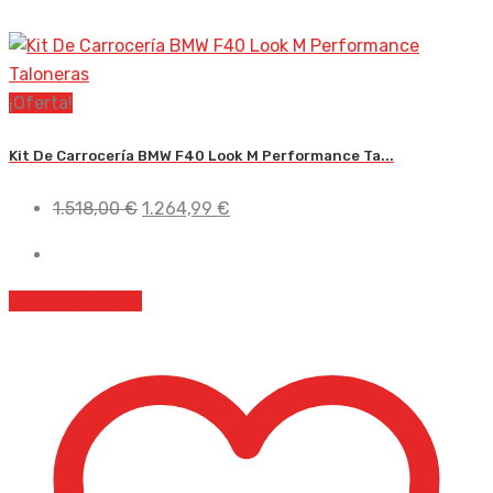
¡Oferta!
Kit De Carrocería BMW F40 Look M Performance Ta...
El
El
1.518,00
€
1.264,99
€
precio
precio
original
actual
era:
es:
Añadir al carrito
1.518,00 €.
1.264,99 €.