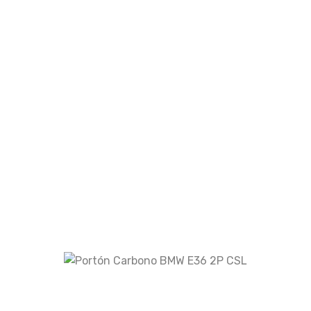
¡Oferta!
Portón Carbono Nissan S13
642,00
€
534,99
€
Añadir al carrito
¡Oferta!
Portón Carbono Nissan Skyline R35 2008-
2015 GTR